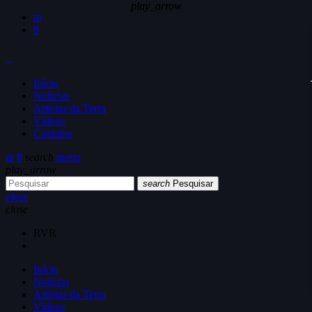
play_arrow
play_arrow
Início
Notícias
Artistas da Terra
Vídeos
Contatos
search
menu
play_arrow
search
Pesquisar
close
close
RVR
Início
Notícias
Artistas da Terra
Vídeos