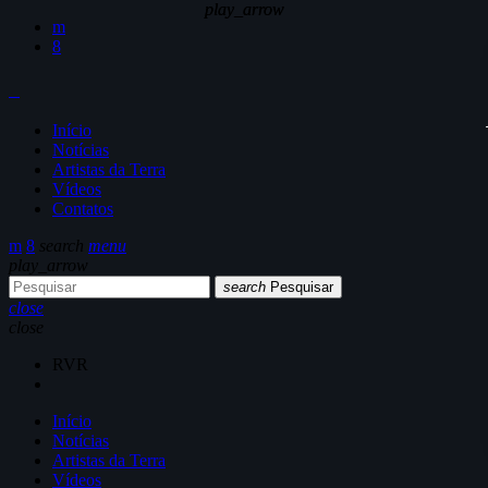
play_arrow
play_arrow
Início
Notícias
Artistas da Terra
Vídeos
Contatos
search
menu
play_arrow
search
Pesquisar
close
close
RVR
Início
Notícias
Artistas da Terra
Vídeos