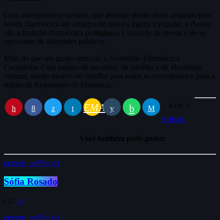
Com um repertório variado, que abrange desde obras originais para
banda filarmónica até arranjos de música ligeira e popular, a Banda
alia a tradição filarmónica portuguesa à vontade de inovar e de se
aproximar de diferentes públicos.
Mais do que um grupo musical, a Sociedade Filarmónica
Corvalense é um espaço de encontro, de partilha e de identidade
cultural, sendo motivo de orgulho para todos os corvalenses e para a
região de Reguengos de Monsaraz.
EMAIL
RATE IT
Artistas
Você também pode gostar
person_outline
Sófia Rosado
11
person_outline