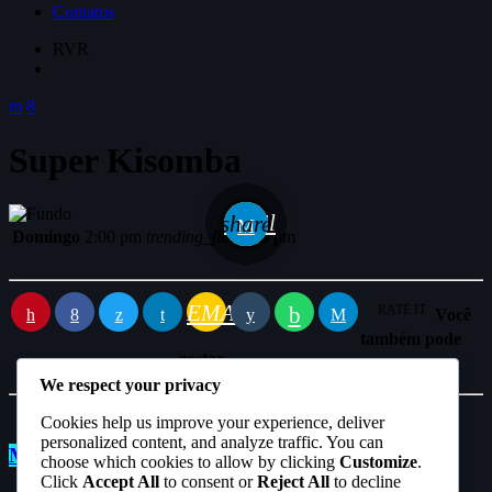
Contatos
RVR
Super Kisomba
email
share
Domingo
2:00 pm
trending_flat
3:00 pm
EMAIL
RATE IT
Você
também pode
gostar
We respect your privacy
Cookies help us improve your experience, deliver
personalized content, and analyze traffic. You can
Madrugadas da VOZ
choose which cookies to allow by clicking
Customize
.
Click
Accept All
to consent or
Reject All
to decline