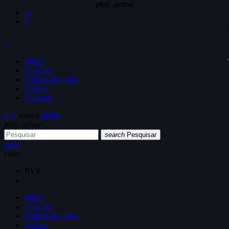
play_arrow
play_arrow
Início
Notícias
Artistas da Terra
Vídeos
Contatos
search
menu
play_arrow
search
Pesquisar
close
close
RVR
Início
Notícias
Artistas da Terra
Vídeos